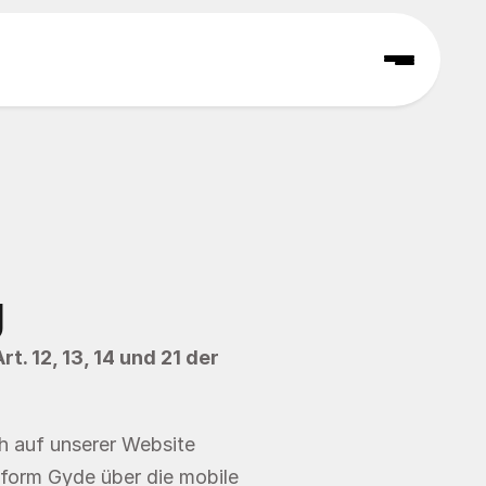
 
 12, 13, 14 und 21 der 
Wir, die gyde GmbH (nachfolgend „gyde“ oder „wir“), freuen uns über Ihren Besuch auf unserer Website 
form Gyde über die mobile 