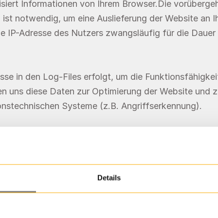
siert Informationen von Ihrem Browser.Die vorübergeh
ist notwendig, um eine Auslieferung der Website an Ih
ie IP-Adresse des Nutzers zwangsläufig für die Dauer 
se in den Log-Files erfolgt, um die Funktionsfähigkei
en uns diese Daten zur Optimierung der Website und z
ionstechnischen Systeme (z.B. Angriffserkennung).
den dabei erhoben:
 Firefox 59.0.2 (64 Bit));
Details
utsch);
em (Bsp.: Windows 10);
serfensters;