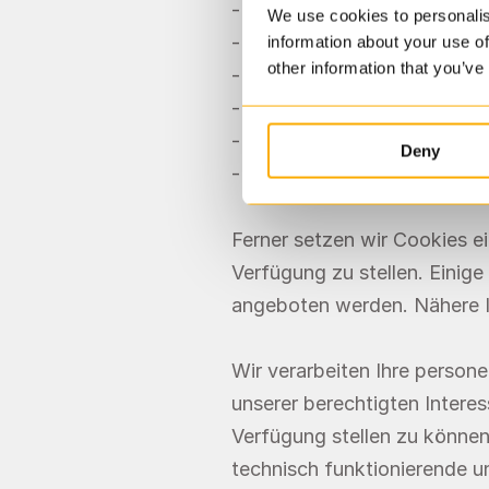
- Bildschirmauflösung;
We use cookies to personalis
- Javascriptaktivierung;
information about your use of
other information that you’ve
- Cookies An / Aus;
- Gespeicherte Cookie Inhal
- Uhrzeit des Zugriffs
Deny
- Die vorherige Website, von
Ferner setzen wir Cookies e
Verfügung zu stellen. Einig
angeboten werden. Nähere 
Wir verarbeiten Ihre person
unserer berechtigten Intere
Verfügung stellen zu können.
technisch funktionierende u