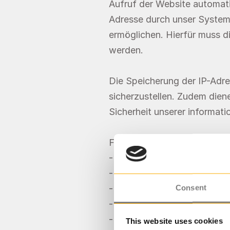
Aufruf der Website automati
Adresse durch unser System 
ermöglichen. Hierfür muss d
werden.
Die Speicherung der IP-Adres
sicherzustellen. Zudem dien
Sicherheit unserer informat
Folgende Informationen wer
- IP-Adresse und Port;
-Browsertyp/ -version (Bsp.:
Consent
- Browsersprache (Bsp.: De
- Verwendetes Betriebssyst
- Innere Auflösung des Brow
This website uses cookies